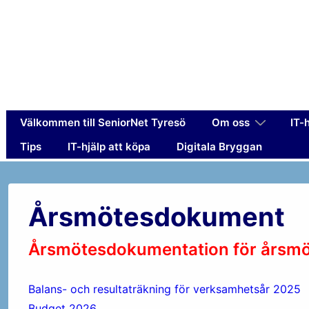
↓
Hoppa
till
huvudinnehåll
Huvudnavigering
Välkommen till SeniorNet Tyresö
Om oss
IT-
Tips
IT-hjälp att köpa
Digitala Bryggan
Årsmötesdokument
Årsmötesdokumentation för årsm
Balans- och resultaträkning för verksamhetsår 2025
Budget 2026