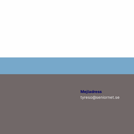
Mejladress
tyreso@seniornet.se